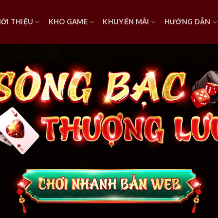
IỚI THIỆU
KHO GAME
KHUYẾN MÃI
HƯỚNG DẪN