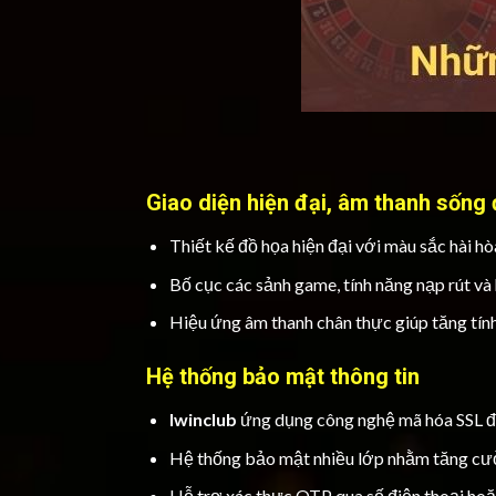
Giao diện hiện đại, âm thanh sống
Thiết kế đồ họa hiện đại với màu sắc hài h
Bố cục các sảnh game, tính năng nạp rút và 
Hiệu ứng âm thanh chân thực giúp tăng tính 
Hệ thống bảo mật thông tin
Iwinclub
ứng dụng công nghệ mã hóa SSL để 
Hệ thống bảo mật nhiều lớp nhằm tăng cườ
Hỗ trợ xác thực OTP qua số điện thoại hoặ