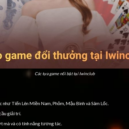
Các tựa game nổi bật tại Iwinclub
ộc như Tiến Lên Miền Nam, Phỏm, Mậu Binh và Sâm Lốc.
u giải trí.
t mà và có tính năng tương tác.