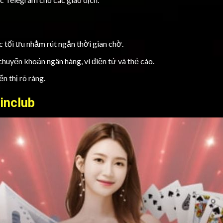
tối ưu nhằm rút ngắn thời gian chờ.
huyển khoản ngân hàng, ví điện tử và thẻ cào.
n thị rõ ràng.
inclub