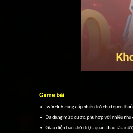
Game bài
Iwinclub
cung cấp nhiều trò chơi quen thu
Đa dạng mức cược, phù hợp với nhiều nhu cầ
Giao diện bàn chơi trực quan, thao tác mượ