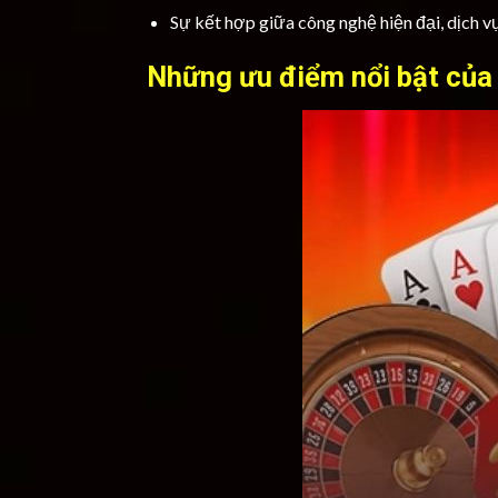
Sự kết hợp giữa công nghệ hiện đại, dịch v
Những ưu điểm nổi bật của 