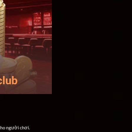
cho người chơi.