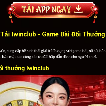
 Tải Iwinclub - Game Bài Đổi Thưởn
, cung cấp hệ sinh thái giải trí đa dạng với game bài, nổ hũ, bắn 
nh, bảo mật cao cùng các ưu đãi hấp dẫn dành cho người chơi.
i thưởng Iwinclub